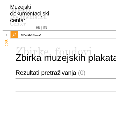
HR
|
EN
PRONAĐI PLAKAT
mdc
Zbirke, fondovi
Zbirka muzejskih plakat
Rezultati pretraživanja
(0)