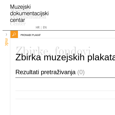
HR
|
EN
PRONAĐI PLAKAT
mdc
Zbirke, fondovi
Zbirka muzejskih plakat
Rezultati pretraživanja
(0)