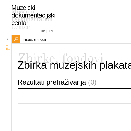
HR
|
EN
PRONAĐI PLAKAT
mdc
Zbirke, fondovi
Zbirka muzejskih plakat
Rezultati pretraživanja
(0)