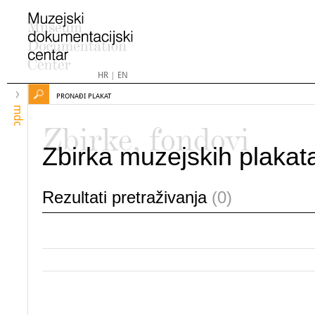
HR
|
EN
PRONAĐI PLAKAT
mdc
Zbirke, fondovi
Zbirka muzejskih plakat
Rezultati pretraživanja
(0)