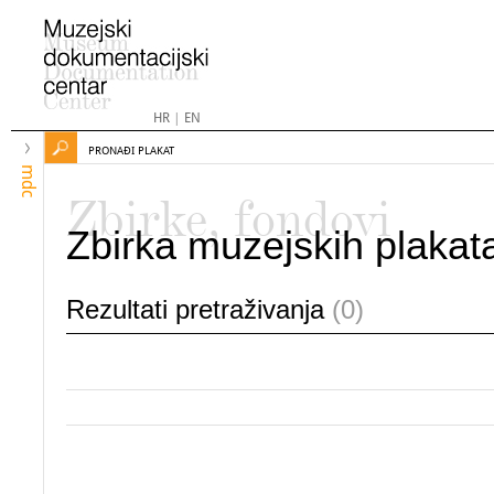
HR
|
EN
PRONAĐI PLAKAT
mdc
Zbirke, fondovi
Zbirka muzejskih plakat
Rezultati pretraživanja
(0)