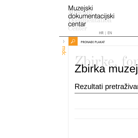
HR
|
EN
PRONAĐI PLAKAT
mdc
Zbirke, fo
Zbirka muzej
Rezultati pretraživ