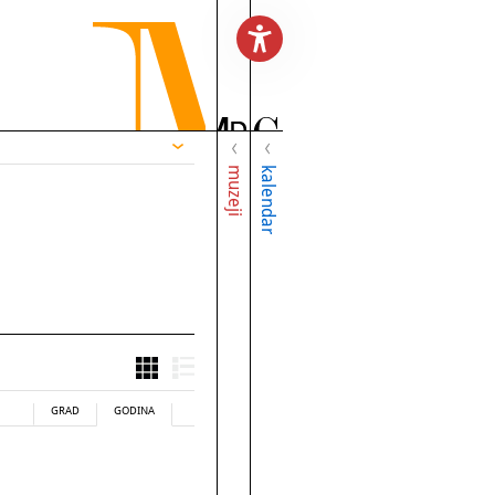
muzeji
kalendar
GRAD
GODINA