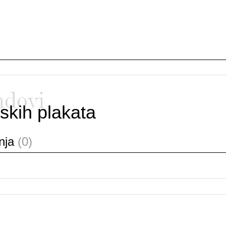
ndovi
skih plakata
anja
(0)