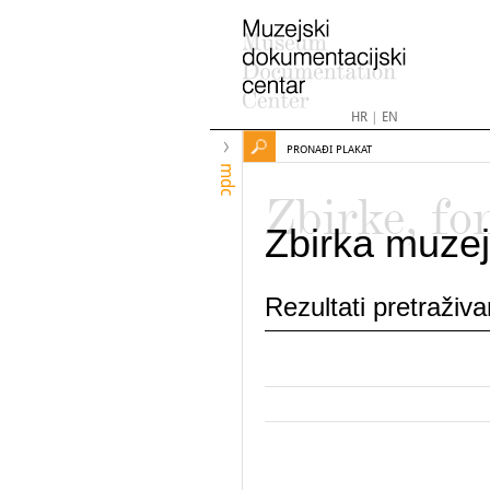
HR
|
EN
PRONAĐI PLAKAT
mdc
Zbirke, fo
Zbirka muzej
Rezultati pretraživ