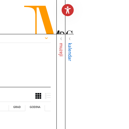
muzeji
kalendar
GRAD
GODINA