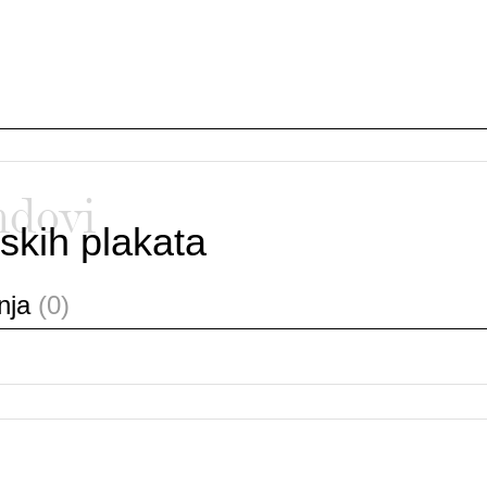
ndovi
skih plakata
anja
(0)