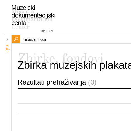
HR
|
EN
PRONAĐI PLAKAT
mdc
Zbirke, fondovi
Zbirka muzejskih plakat
Rezultati pretraživanja
(0)