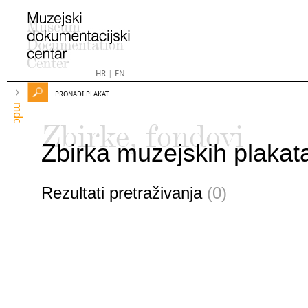
HR
|
EN
PRONAĐI PLAKAT
mdc
Zbirke, fondovi
Zbirka muzejskih plakat
Rezultati pretraživanja
(0)