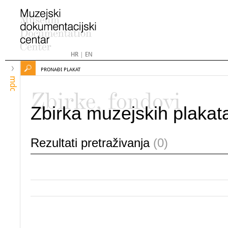
HR
|
EN
PRONAĐI PLAKAT
mdc
Zbirke, fondovi
Zbirka muzejskih plakat
Rezultati pretraživanja
(0)