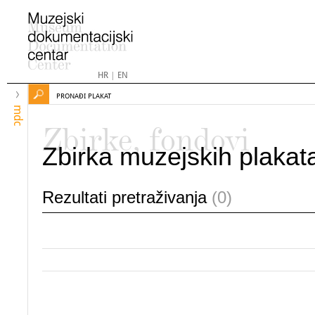
HR
|
EN
PRONAĐI PLAKAT
mdc
Zbirke, fondovi
Zbirka muzejskih plakat
Rezultati pretraživanja
(0)