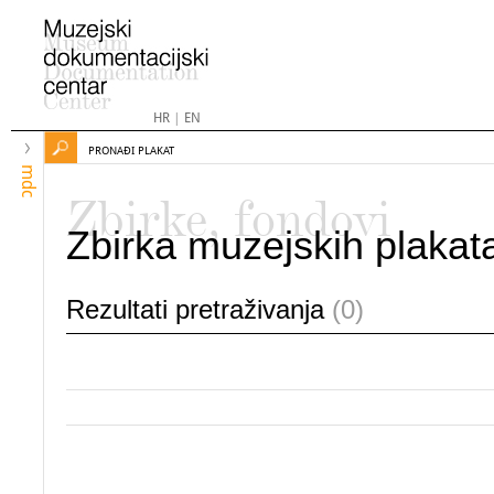
HR
|
EN
PRONAĐI PLAKAT
mdc
Zbirke, fondovi
Zbirka muzejskih plakat
Rezultati pretraživanja
(0)