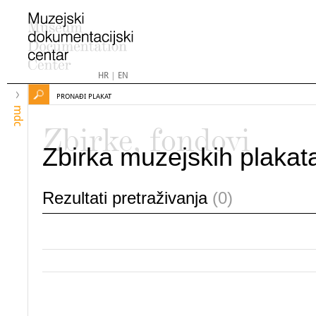
HR
|
EN
PRONAĐI PLAKAT
mdc
Zbirke, fondovi
Zbirka muzejskih plakat
Rezultati pretraživanja
(0)