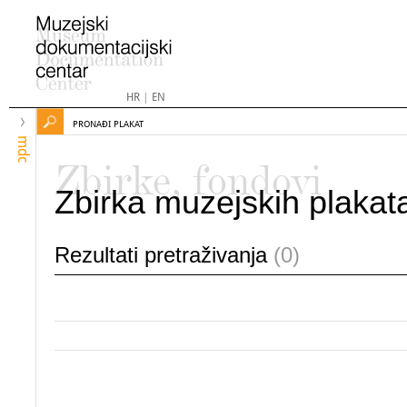
HR
|
EN
PRONAĐI PLAKAT
mdc
Zbirke, fondovi
Zbirka muzejskih plakat
Rezultati pretraživanja
(0)