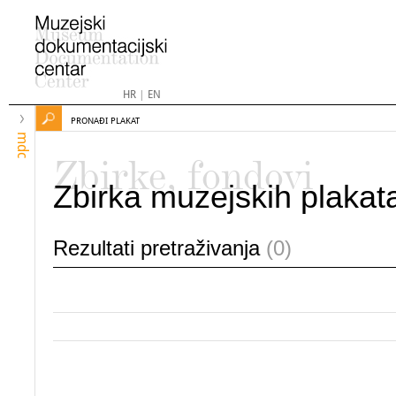
HR
|
EN
PRONAĐI PLAKAT
mdc
Zbirke, fondovi
Zbirka muzejskih plakat
Rezultati pretraživanja
(0)