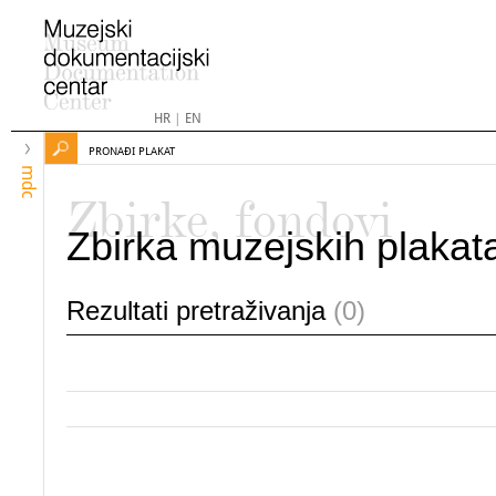
HR
|
EN
PRONAĐI PLAKAT
mdc
Zbirke, fondovi
Zbirka muzejskih plakat
Rezultati pretraživanja
(0)