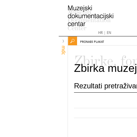
HR
|
EN
PRONAĐI PLAKAT
mdc
Zbirke, fo
Zbirka muzej
Rezultati pretraživ