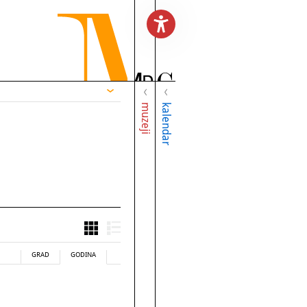
muzeji
kalendar
GRAD
GODINA