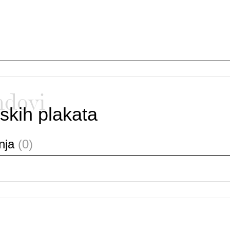
ndovi
skih plakata
anja
(0)