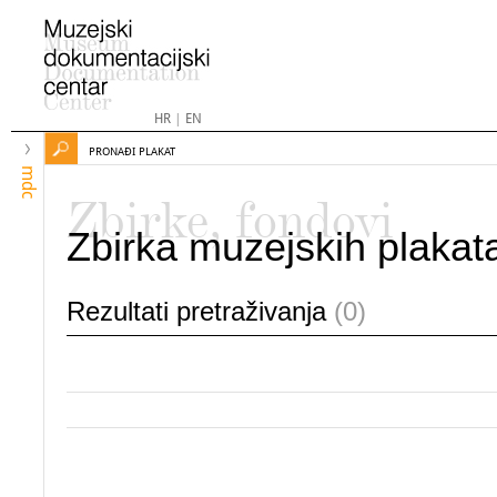
HR
|
EN
PRONAĐI PLAKAT
mdc
Zbirke, fondovi
Zbirka muzejskih plakat
Rezultati pretraživanja
(0)