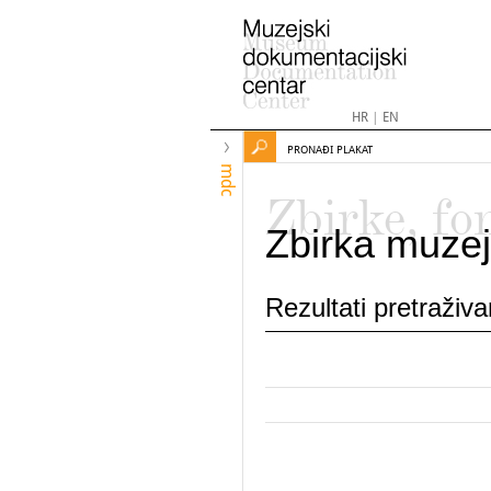
HR
|
EN
PRONAĐI PLAKAT
mdc
Zbirke, fo
Zbirka muzej
Rezultati pretraživ