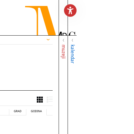
muzeji
kalendar
GRAD
GODINA