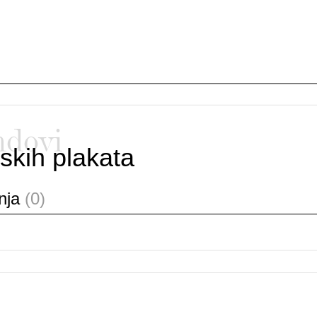
ndovi
skih plakata
anja
(0)