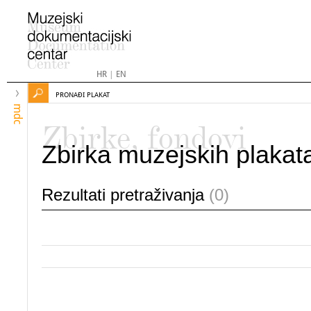
HR
|
EN
PRONAĐI PLAKAT
mdc
Zbirke, fondovi
Zbirka muzejskih plakat
Rezultati pretraživanja
(0)