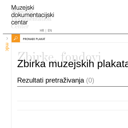
HR
|
EN
PRONAĐI PLAKAT
mdc
Zbirke, fondovi
Zbirka muzejskih plakat
Rezultati pretraživanja
(0)