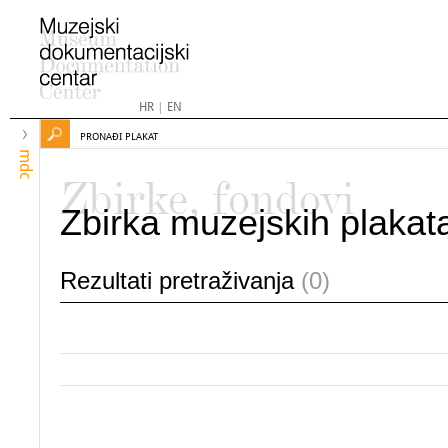
HR
|
EN
PRONAĐI PLAKAT
mdc
Zbirke, fondovi
Zbirka muzejskih plakat
Rezultati pretraživanja
(0)