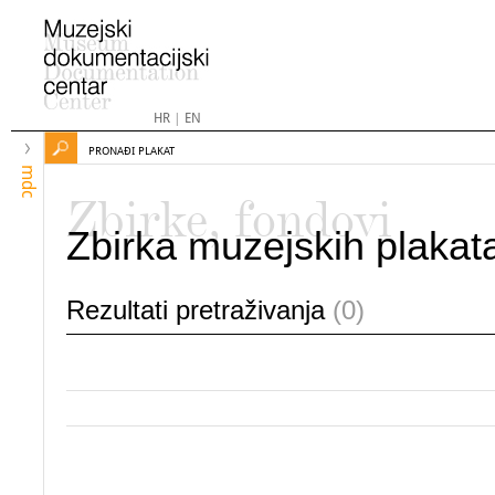
HR
|
EN
PRONAĐI PLAKAT
mdc
Zbirke, fondovi
Zbirka muzejskih plakat
Rezultati pretraživanja
(0)