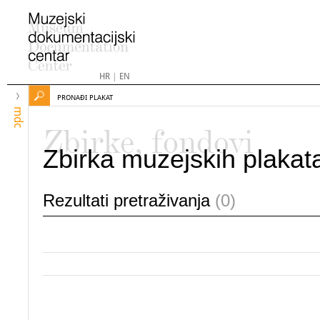
HR
|
EN
PRONAĐI PLAKAT
mdc
Zbirke, fondovi
Zbirka muzejskih plakat
Rezultati pretraživanja
(0)