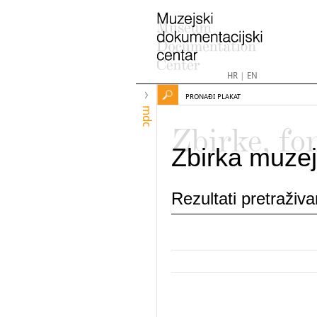
HR
|
EN
PRONAĐI PLAKAT
mdc
Zbirke, fo
Zbirka muzej
Rezultati pretraživ