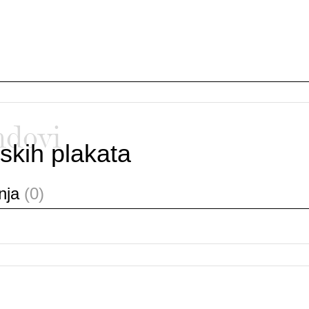
ndovi
skih plakata
anja
(0)