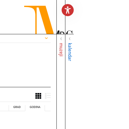
muzeji
kalendar
GRAD
GODINA