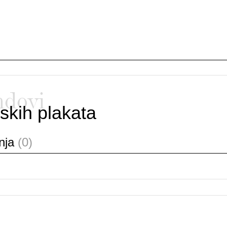
ndovi
skih plakata
anja
(0)