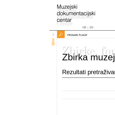
HR
|
EN
PRONAĐI PLAKAT
mdc
Zbirke, fo
Zbirka muzej
Rezultati pretraživ