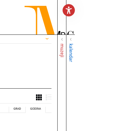
muzeji
kalendar
GRAD
GODINA