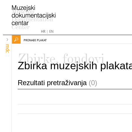
HR
|
EN
PRONAĐI PLAKAT
mdc
Zbirke, fondovi
Zbirka muzejskih plakat
Rezultati pretraživanja
(0)