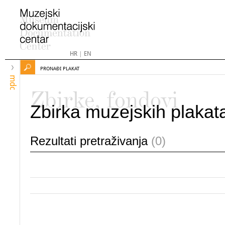
HR
|
EN
PRONAĐI PLAKAT
mdc
Zbirke, fondovi
Zbirka muzejskih plakat
Rezultati pretraživanja
(0)