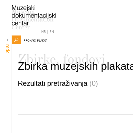
HR
|
EN
PRONAĐI PLAKAT
mdc
Zbirke, fondovi
Zbirka muzejskih plakat
Rezultati pretraživanja
(0)