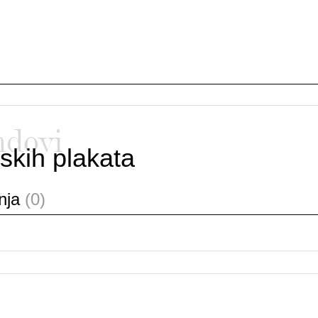
ndovi
skih plakata
anja
(0)