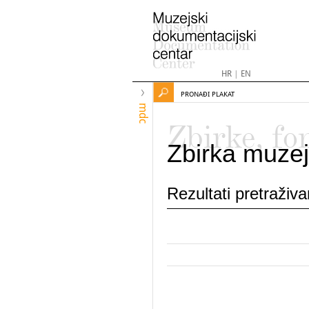
HR
|
EN
PRONAĐI PLAKAT
mdc
Zbirke, fo
Zbirka muzej
Rezultati pretraživ