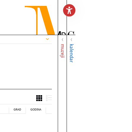
muzeji
kalendar
GRAD
GODINA