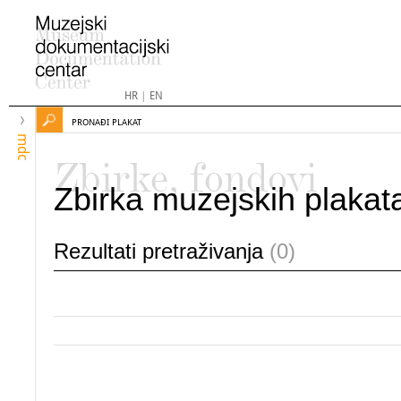
HR
|
EN
PRONAĐI PLAKAT
mdc
Zbirke, fondovi
Zbirka muzejskih plakat
Rezultati pretraživanja
(0)