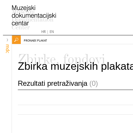
HR
|
EN
PRONAĐI PLAKAT
mdc
Zbirke, fondovi
Zbirka muzejskih plakat
Rezultati pretraživanja
(0)