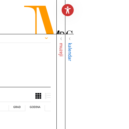
muzeji
kalendar
GRAD
GODINA