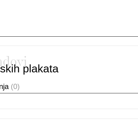
ndovi
skih plakata
anja
(0)