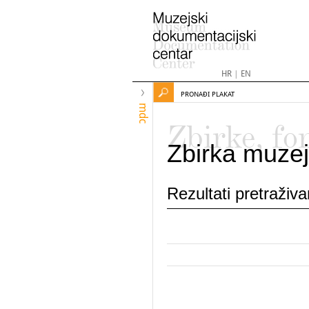
HR
|
EN
PRONAĐI PLAKAT
mdc
Zbirke, fo
Zbirka muzej
Rezultati pretraživ