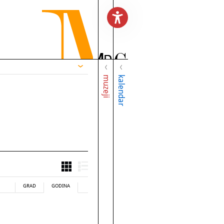
muzeji
kalendar
GRAD
GODINA