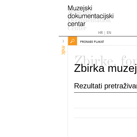
HR
|
EN
PRONAĐI PLAKAT
mdc
Zbirke, fo
Zbirka muzej
Rezultati pretraživ