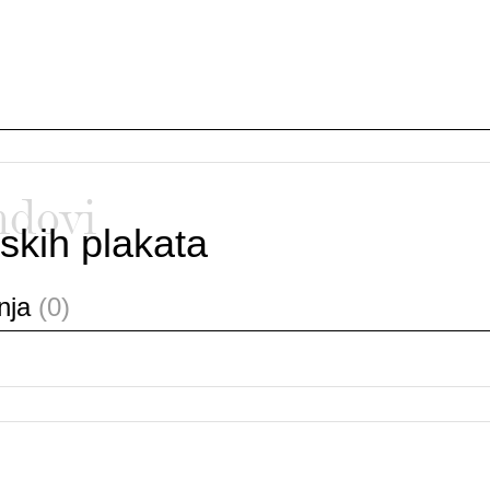
ndovi
skih plakata
anja
(0)