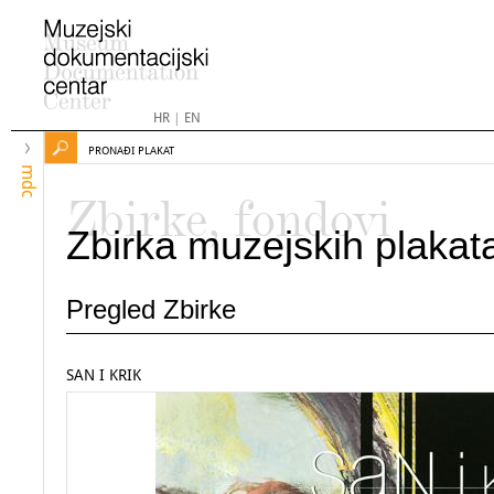
HR
|
EN
PRONAĐI PLAKAT
mdc
Zbirke, fondovi
Zbirka muzejskih plakat
Pregled Zbirke
SAN I KRIK