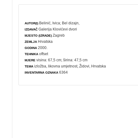
Belinić, Ivica
;
Bel dizajn,
AUTOR(I)
Galerija Klovićevi dvori
IZDAVAČ
Zagreb
MJESTO (IZRADE)
Hrvatska
ZEMLJA
2000.
GODINA
offset
TEHNIKA
visina: 67,5 cm; širina: 47,5 cm
MJERE
izložba
,
likovna umjetnost
, Židovi, Hrvatska
TEMA
6364
INVENTARNA OZNAKA