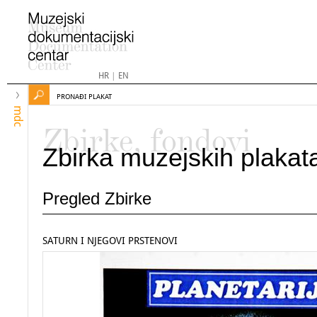
HR
|
EN
PRONAĐI PLAKAT
mdc
Zbirke, fondovi
Zbirka muzejskih plakat
Pregled Zbirke
SATURN I NJEGOVI PRSTENOVI