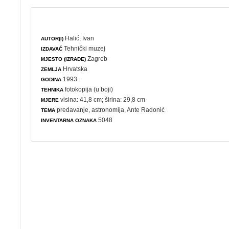
Halić, Ivan
AUTOR(I)
Tehnički muzej
IZDAVAČ
Zagreb
MJESTO (IZRADE)
Hrvatska
ZEMLJA
1993.
GODINA
fotokopija (u boji)
TEHNIKA
visina: 41,8 cm; širina: 29,8 cm
MJERE
predavanje
,
astronomija
, Ante Radonić
TEMA
5048
INVENTARNA OZNAKA