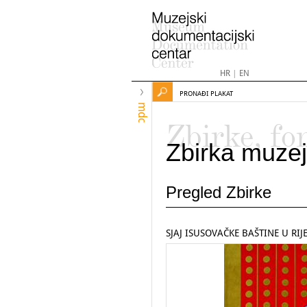
HR
|
EN
PRONAĐI PLAKAT
mdc
Zbirke, fo
Zbirka muzej
Pregled Zbirke
SJAJ ISUSOVAČKE BAŠTINE U RIJ