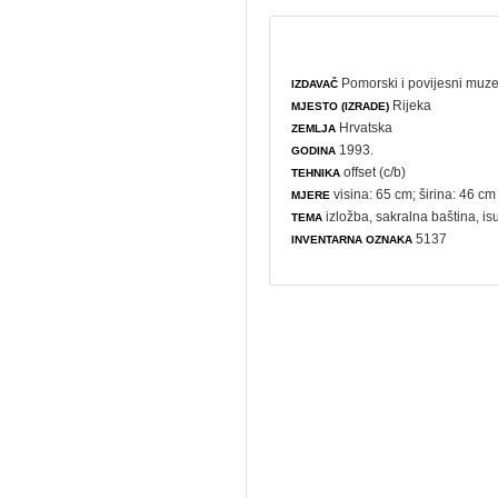
Pomorski i povijesni muze
IZDAVAČ
Rijeka
MJESTO (IZRADE)
Hrvatska
ZEMLJA
1993.
GODINA
offset (c/b)
TEHNIKA
visina: 65 cm; širina: 46 cm
MJERE
izložba
,
sakralna baština
, i
TEMA
5137
INVENTARNA OZNAKA