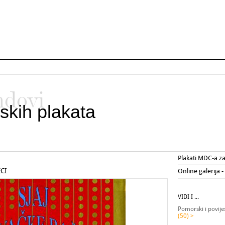
ndovi
skih plakata
Plakati MDC-a 
ECI
Online galerija -
VIDI I ...
Pomorski i povije
(50) >