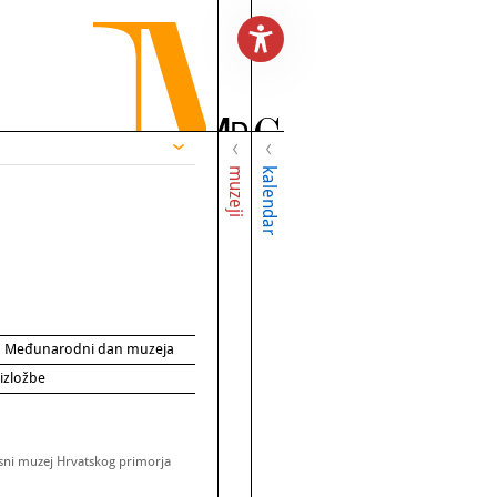
muzeji
kalendar
za Međunarodni dan muzeja
 izložbe
sni muzej Hrvatskog primorja