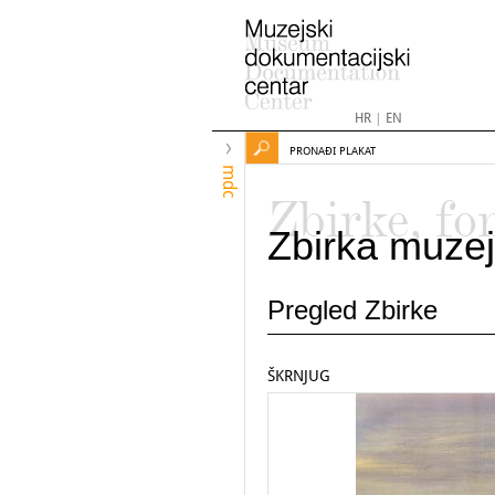
HR
|
EN
PRONAĐI PLAKAT
mdc
Zbirke, fo
Zbirka muzej
Pregled Zbirke
ŠKRNJUG