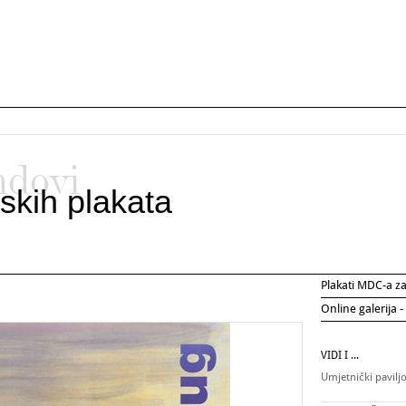
ndovi
skih plakata
Plakati MDC-a 
Online galerija -
VIDI I ...
Umjetnički pavilj