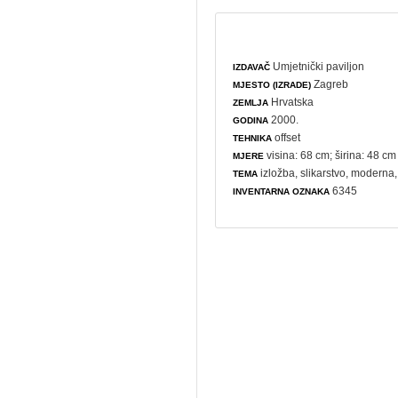
Umjetnički paviljon
IZDAVAČ
Zagreb
MJESTO (IZRADE)
Hrvatska
ZEMLJA
2000.
GODINA
offset
TEHNIKA
visina: 68 cm; širina: 48 cm
MJERE
izložba
,
slikarstvo
,
moderna
TEMA
6345
INVENTARNA OZNAKA