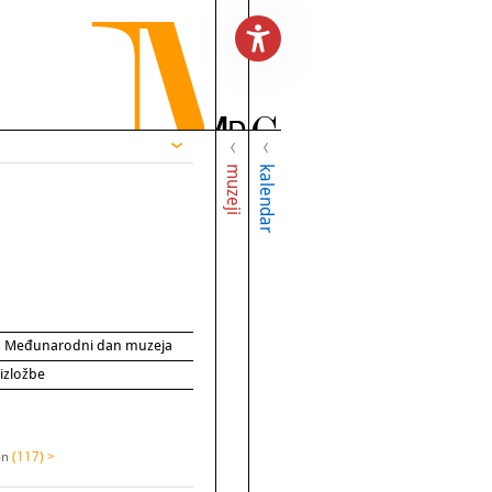
muzeji
kalendar
za Međunarodni dan muzeja
 izložbe
on
(117) >