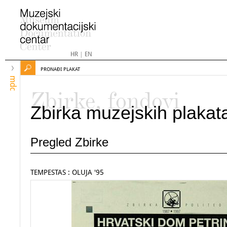
HR
|
EN
PRONAĐI PLAKAT
mdc
Zbirke, fondovi
Zbirka muzejskih plakat
Pregled Zbirke
TEMPESTAS : OLUJA '95