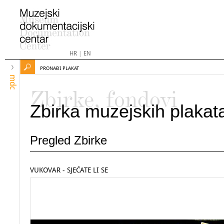
HR
|
EN
PRONAĐI PLAKAT
mdc
Zbirke, fondovi
Zbirka muzejskih plakat
Pregled Zbirke
VUKOVAR - SJEĆATE LI SE