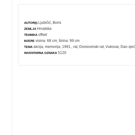
Ljubičić, Boris
AUTOR(I)
Hrvatska
ZEMLJA
offset
TEHNIKA
visina: 68 cm; širina: 99 cm
MJERE
akcija
,
memorija
, 1991.,
rat
,
Domovinski rat
, Vukovar,
Dan sje
TEMA
5120
INVENTARNA OZNAKA