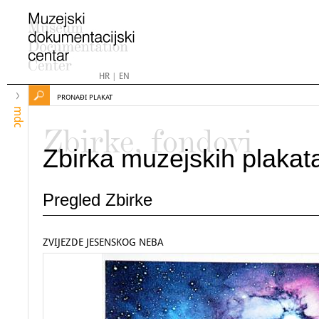
HR
|
EN
PRONAĐI PLAKAT
mdc
Zbirke, fondovi
Zbirka muzejskih plakat
Pregled Zbirke
ZVIJEZDE JESENSKOG NEBA