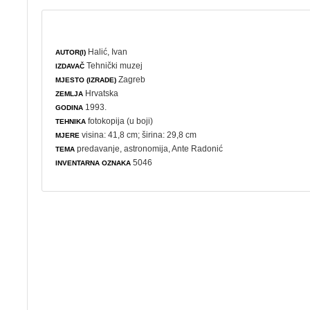
Halić, Ivan
AUTOR(I)
Tehnički muzej
IZDAVAČ
Zagreb
MJESTO (IZRADE)
Hrvatska
ZEMLJA
1993.
GODINA
fotokopija (u boji)
TEHNIKA
visina: 41,8 cm; širina: 29,8 cm
MJERE
predavanje
,
astronomija
, Ante Radonić
TEMA
5046
INVENTARNA OZNAKA