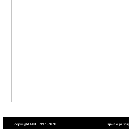
copyright MDC 1997.-2026.
Izjava o pristu