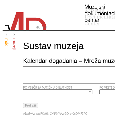
HR
|
EN
mdc
muzeji
Sustav muzeja
Kalendar događanja – Mreža muz
PO VIJEĆU ZA MATIČNU DJELATNOST
PO VRSTI 
AIzaSyAodacFKa0k_CMFIxYtAbGO-et0sOMFZPQ