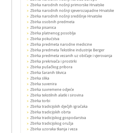
Zbirka narodnih nošnji primorske Hrvatske
Zbirka narodnih nošnji sjeverozapadne Hrvatske
Zbirka narodnih nošnji središnje Hrvatske
Zbirka osobnih predmeta
Zbirka pisanica
Zbirka platnenog posoblja
Zbirka pokućstva
Zbirka predmeta narodne medicine
Zbirka predmeta Tekstilne industrije Berger
Zbirka predmeta vezanih uz običaje i vjerovanja
Zbirka prekrivača i prostirki
Zbirka pušačkog pribora
Zbirka šaranih tikvica
Zbirka slika
Zbirka suvenira
Zbirka suvremene odjeće
Zbirka tekstilnih alatki i sirovina
Zbirka torbi
Zbirka tradicijskih dječjih igračaka
Zbirka tradicijskih obrta
Zbirka tradicijskog gospodarstva
Zbirka tradicijskog oružja
Zbirka uzoraka tkanja i veza