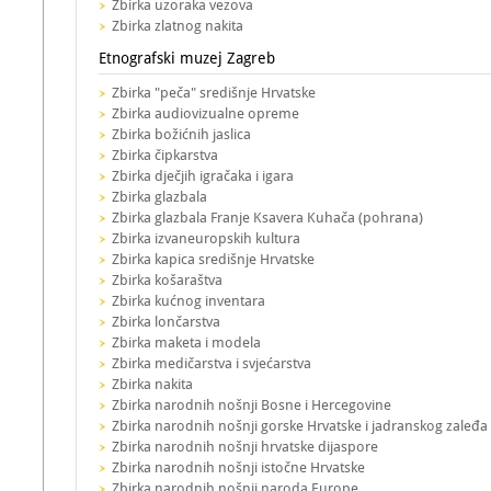
Zbirka uzoraka vezova
Zbirka zlatnog nakita
Etnografski muzej Zagreb
Zbirka "peča" središnje Hrvatske
Zbirka audiovizualne opreme
Zbirka božićnih jaslica
Zbirka čipkarstva
Zbirka dječjih igračaka i igara
Zbirka glazbala
Zbirka glazbala Franje Ksavera Kuhača (pohrana)
Zbirka izvaneuropskih kultura
Zbirka kapica središnje Hrvatske
Zbirka košaraštva
Zbirka kućnog inventara
Zbirka lončarstva
Zbirka maketa i modela
Zbirka medičarstva i svjećarstva
Zbirka nakita
Zbirka narodnih nošnji Bosne i Hercegovine
Zbirka narodnih nošnji gorske Hrvatske i jadranskog zaleđa
Zbirka narodnih nošnji hrvatske dijaspore
Zbirka narodnih nošnji istočne Hrvatske
Zbirka narodnih nošnji naroda Europe