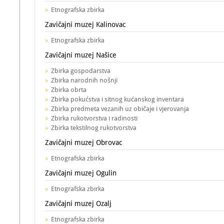
Etnografska zbirka
Zavičajni muzej Kalinovac
Etnografska zbirka
Zavičajni muzej Našice
Zbirka gospodarstva
Zbirka narodnih nošnji
Zbirka obrta
Zbirka pokućstva i sitnog kućanskog inventara
Zbirka predmeta vezanih uz običaje i vjerovanja
Zbirka rukotvorstva i radinosti
Zbirka tekstilnog rukotvorstva
Zavičajni muzej Obrovac
Etnografska zbirka
Zavičajni muzej Ogulin
Etnografska zbirka
Zavičajni muzej Ozalj
Etnografska zbirka