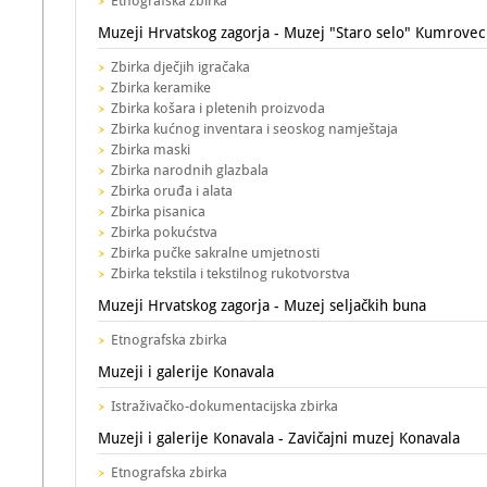
Etnografska zbirka
Muzeji Hrvatskog zagorja - Muzej "Staro selo" Kumrovec
Zbirka dječjih igračaka
Zbirka keramike
Zbirka košara i pletenih proizvoda
Zbirka kućnog inventara i seoskog namještaja
Zbirka maski
Zbirka narodnih glazbala
Zbirka oruđa i alata
Zbirka pisanica
Zbirka pokućstva
Zbirka pučke sakralne umjetnosti
Zbirka tekstila i tekstilnog rukotvorstva
Muzeji Hrvatskog zagorja - Muzej seljačkih buna
Etnografska zbirka
Muzeji i galerije Konavala
Istraživačko-dokumentacijska zbirka
Muzeji i galerije Konavala - Zavičajni muzej Konavala
Etnografska zbirka