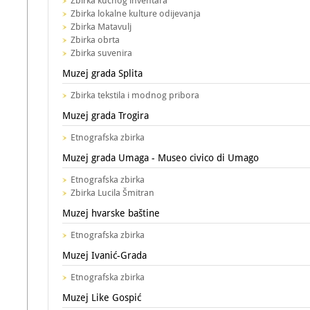
Zbirka kućnog inventara
Zbirka lokalne kulture odijevanja
Zbirka Matavulj
Zbirka obrta
Zbirka suvenira
Muzej grada Splita
Zbirka tekstila i modnog pribora
Muzej grada Trogira
Etnografska zbirka
Muzej grada Umaga - Museo civico di Umago
Etnografska zbirka
Zbirka Lucila Šmitran
Muzej hvarske baštine
Etnografska zbirka
Muzej Ivanić-Grada
Etnografska zbirka
Muzej Like Gospić