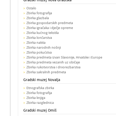
Gradski muzej Nova Gradiška
Ostalo
Zbirka fotografija
Zbirka glazbala
Zbirka gospodarskih predmeta
Zbirka igračaka i dječje opreme
Zbirka kućnog tekstila
Zbirka lončarstva
Zbirka nakita
Zbirka narodnih nošnji
Zbirka pokućstva
Zbirka predmeta izvan Slavonije, Hrvatske i Europe
Zbirka predmeta vezanih uz običaje
Zbirka rukotvorstva i drvorezbarstva
Zbirka sakralnih predmeta
Gradski muzej Novalja
Etnografska zbirka
Zbirka fotografija
Zbirka knjiga
Zbirka razglednica
Gradski muzej Omiš