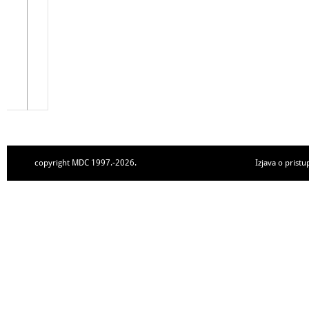
copyright MDC 1997.-2026.
Izjava o pristu