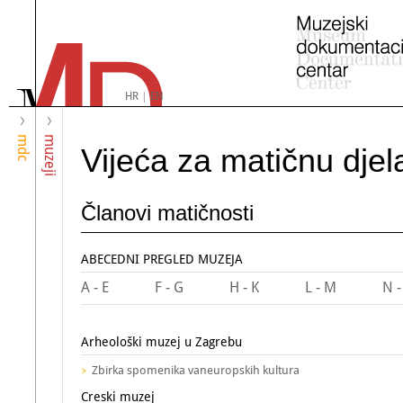
HR
|
EN
mdc
muzeji
Vijeća za matičnu djel
Članovi matičnosti
ABECEDNI PREGLED MUZEJA
A - E
F - G
H - K
L - M
N -
Arheološki muzej u Zagrebu
Zbirka spomenika vaneuropskih kultura
Creski muzej