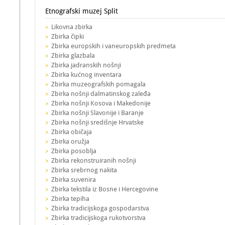
Etnografski muzej Split
Likovna zbirka
Zbirka čipki
Zbirka europskih i vaneuropskih predmeta
Zbirka glazbala
Zbirka jadranskih nošnji
Zbirka kućnog inventara
Zbirka muzeografskih pomagala
Zbirka nošnji dalmatinskog zaleđa
Zbirka nošnji Kosova i Makedonije
Zbirka nošnji Slavonije i Baranje
Zbirka nošnji središnje Hrvatske
Zbirka običaja
Zbirka oružja
Zbirka posoblja
Zbirka rekonstruiranih nošnji
Zbirka srebrnog nakita
Zbirka suvenira
Zbirka tekstila iz Bosne i Hercegovine
Zbirka tepiha
Zbirka tradicijskoga gospodarstva
Zbirka tradicijskoga rukotvorstva