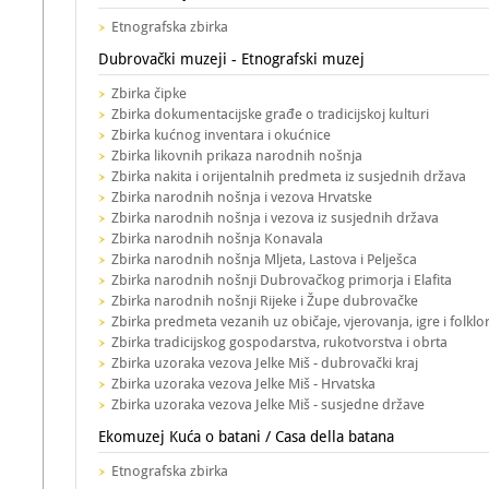
Etnografska zbirka
Dubrovački muzeji - Etnografski muzej
Zbirka čipke
Zbirka dokumentacijske građe o tradicijskoj kulturi
Zbirka kućnog inventara i okućnice
Zbirka likovnih prikaza narodnih nošnja
Zbirka nakita i orijentalnih predmeta iz susjednih država
Zbirka narodnih nošnja i vezova Hrvatske
Zbirka narodnih nošnja i vezova iz susjednih država
Zbirka narodnih nošnja Konavala
Zbirka narodnih nošnja Mljeta, Lastova i Pelješca
Zbirka narodnih nošnji Dubrovačkog primorja i Elafita
Zbirka narodnih nošnji Rijeke i Župe dubrovačke
Zbirka predmeta vezanih uz običaje, vjerovanja, igre i folklo
Zbirka tradicijskog gospodarstva, rukotvorstva i obrta
Zbirka uzoraka vezova Jelke Miš - dubrovački kraj
Zbirka uzoraka vezova Jelke Miš - Hrvatska
Zbirka uzoraka vezova Jelke Miš - susjedne države
Ekomuzej Kuća o batani / Casa della batana
Etnografska zbirka