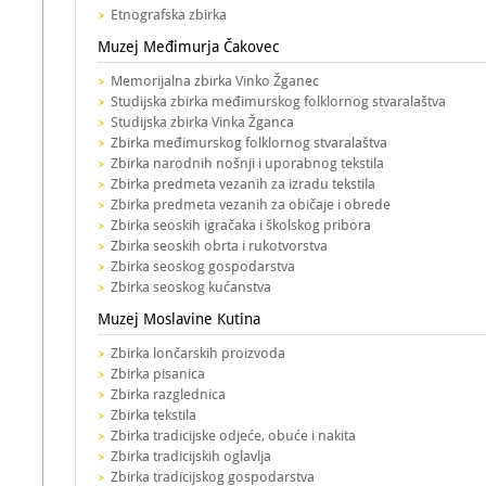
Etnografska zbirka
Muzej Međimurja Čakovec
Memorijalna zbirka Vinko Žganec
Studijska zbirka međimurskog folklornog stvaralaštva
Studijska zbirka Vinka Žganca
Zbirka međimurskog folklornog stvaralaštva
Zbirka narodnih nošnji i uporabnog tekstila
Zbirka predmeta vezanih za izradu tekstila
Zbirka predmeta vezanih za običaje i obrede
Zbirka seoskih igračaka i školskog pribora
Zbirka seoskih obrta i rukotvorstva
Zbirka seoskog gospodarstva
Zbirka seoskog kućanstva
Muzej Moslavine Kutina
Zbirka lončarskih proizvoda
Zbirka pisanica
Zbirka razglednica
Zbirka tekstila
Zbirka tradicijske odjeće, obuće i nakita
Zbirka tradicijskih oglavlja
Zbirka tradicijskog gospodarstva