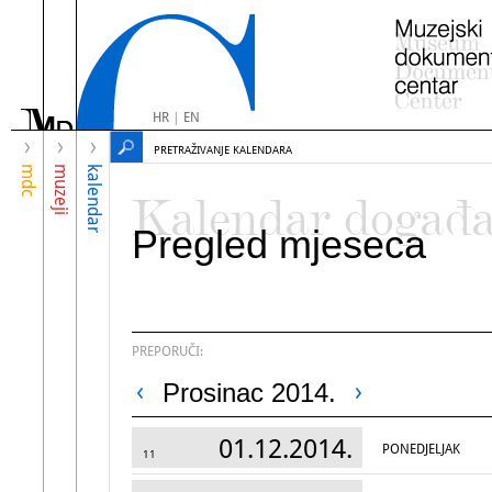
HR
|
EN
PRETRAŽIVANJE KALENDARA
mdc
muzeji
kalendar
Kalendar događ
Pregled mjeseca
PREPORUČI:
Prosinac 2014.
01.12.2014.
PONEDJELJAK
11