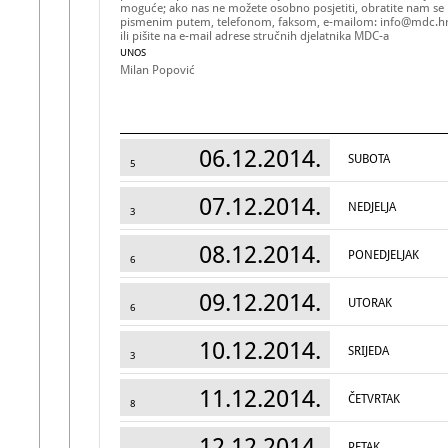
moguće; ako nas ne možete osobno posjetiti, obratite nam se
pismenim putem, telefonom, faksom, e-mailom: info@mdc.h
ili pišite na e-mail adrese stručnih djelatnika MDC-a
UNOS
Milan Popović
06.12.2014.
SUBOTA
5
07.12.2014.
NEDJELJA
3
08.12.2014.
PONEDJELJAK
6
09.12.2014.
UTORAK
6
10.12.2014.
SRIJEDA
3
11.12.2014.
ČETVRTAK
8
12.12.2014.
PETAK