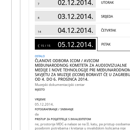
02.12.2014.
UTORAK
7
03.12.2014.
SRIJEDA
4
04.12.2014.
ČETVRTAK
14
05.12.2014.
PETAK
15
15 / 15
OSTALO
ČLANOVI ODBORA ICOM / AVICOM
MEĐUNARODNOG KOMITETA ZA AUDIOVIZUALNE
MEDIJE I NOVE TEHNOLOGIJE PRI MEĐUNARODNO
SAVJETU ZA MUZEJE (ICOM) BORAVIT ĆE U ZAGREB
OD 4. DO 6. PROSINCA 2014.
Muzejski dokumentacijski centar
MJESTO
VRIJEME
05.12.2014.
FOTOGRAFIRANJE / SNIMANJE
da
PRISTUP ZA POSJETITELJE S INVALIDITETOM
ne, prostorije MDC-a nalaze se na II. katu, pa pristup osobama
posebnim potrebama i kretanje u invalidskim kolicama nije