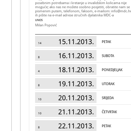
posebnim potrebama i kretanje u invalidskim kolicama nije
moguće; ako nas ne možete osobno posjetiti, obratite nam se
pismenim putem, telefonom, faksom, e-mailom: info@mdc.h
ili pišite na e-mail adrese stručnih djelatnika MDC-a
UNOS
Milan Popović
15.11.2013.
PETAK
14
16.11.2013.
SUBOTA
8
18.11.2013.
PONEDJELJAK
4
19.11.2013.
UTORAK
8
20.11.2013.
SRIJEDA
10
21.11.2013.
ČETVRTAK
10
22.11.2013.
PETAK
8