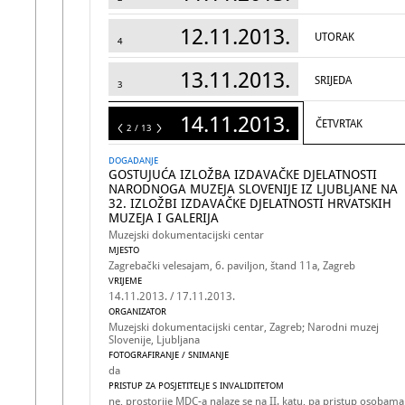
12.11.2013.
UTORAK
4
13.11.2013.
SRIJEDA
3
14.11.2013.
ČETVRTAK
13
2 / 13
DOGADANJE
GOSTUJUĆA IZLOŽBA IZDAVAČKE DJELATNOSTI
NARODNOGA MUZEJA SLOVENIJE IZ LJUBLJANE NA
32. IZLOŽBI IZDAVAČKE DJELATNOSTI HRVATSKIH
MUZEJA I GALERIJA
Muzejski dokumentacijski centar
MJESTO
Zagrebački velesajam, 6. paviljon, štand 11a, Zagreb
VRIJEME
14.11.2013. / 17.11.2013.
ORGANIZATOR
Muzejski dokumentacijski centar, Zagreb; Narodni muzej
Slovenije, Ljubljana
FOTOGRAFIRANJE / SNIMANJE
da
PRISTUP ZA POSJETITELJE S INVALIDITETOM
ne, prostorije MDC-a nalaze se na II. katu, pa pristup osobama