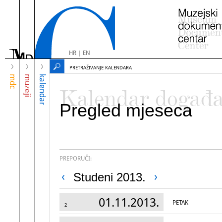
HR
|
EN
PRETRAŽIVANJE KALENDARA
mdc
muzeji
kalendar
Kalendar događ
Pregled mjeseca
PREPORUČI:
Studeni 2013.
01.11.2013.
PETAK
2