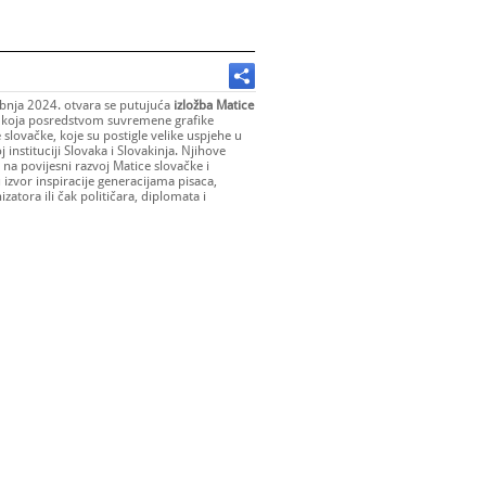
ibnja 2024. otvara se putujuća
izložba Matice
"
koja posredstvom suvremene grafike
 slovačke, koje su postigle velike uspjehe u
 instituciji Slovaka i Slovakinja. Njihove
 na povijesni razvoj Matice slovačke i
 izvor inspiracije generacijama pisaca,
zatora ili čak političara, diplomata i