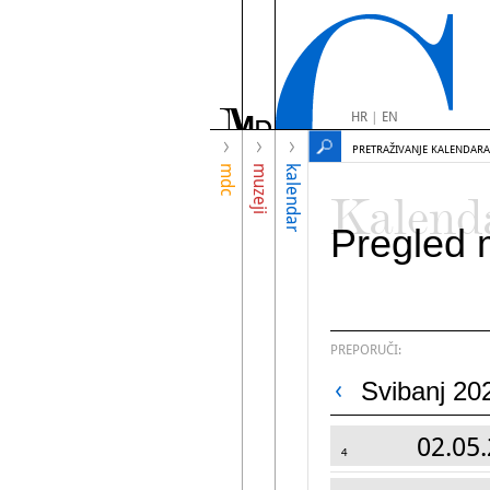
HR
|
EN
PRETRAŽIVANJE KALENDARA
mdc
muzeji
kalendar
Kalend
Pregled 
PREPORUČI:
Svibanj 20
02.05.
4