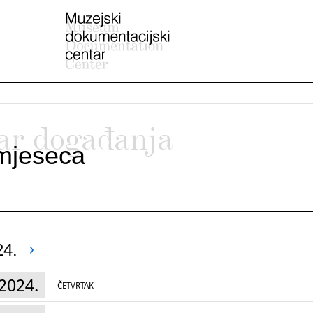
ar događanja
mjeseca
24.
2024.
ČETVRTAK