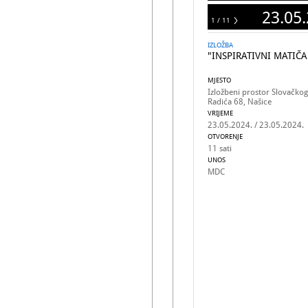
23.05.
1 / 11
11
IZLOŽBA
"INSPIRATIVNI MATIČA
MJESTO
Izložbeni prostor Slovačkog
Radića 68, Našice
VRIJEME
23.05.2024. / 23.05.2024.
OTVORENJE
11 sati
UNOS
MDC