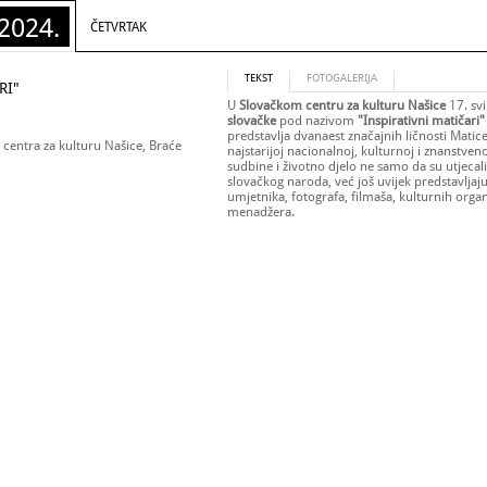
2024.
ČETVRTAK
TEKST
FOTOGALERIJA
RI"
U
Slovačkom centru za kulturu Našice
17. sv
slovačke
pod nazivom
"Inspirativni matičari
predstavlja dvanaest značajnih ličnosti Matice
 centra za kulturu Našice, Braće
najstarijoj nacionalnoj, kulturnoj i znanstvenoj
sudbine i životno djelo ne samo da su utjecali
slovačkog naroda, već još uvijek predstavljaju
umjetnika, fotografa, filmaša, kulturnih organi
menadžera.