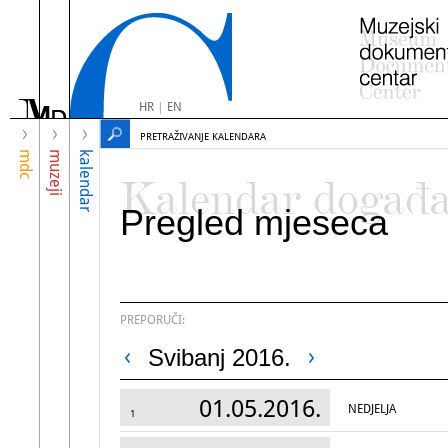
HR
|
EN
PRETRAŽIVANJE KALENDARA
mdc
muzeji
kalendar
Kalendar događ
Pregled mjeseca
PREPORUČI:
Svibanj 2016.
01.05.2016.
NEDJELJA
1