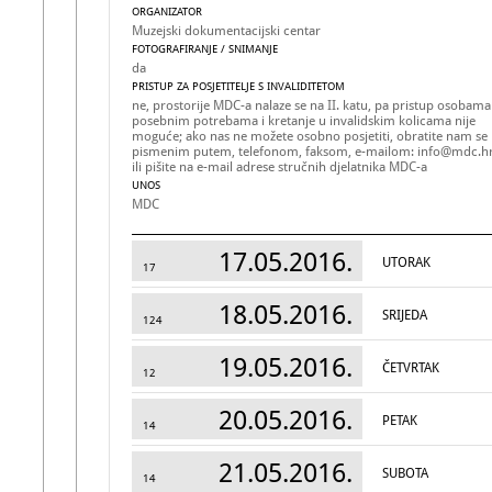
ORGANIZATOR
Muzejski dokumentacijski centar
FOTOGRAFIRANJE / SNIMANJE
da
PRISTUP ZA POSJETITELJE S INVALIDITETOM
ne, prostorije MDC-a nalaze se na II. katu, pa pristup osobama
posebnim potrebama i kretanje u invalidskim kolicama nije
moguće; ako nas ne možete osobno posjetiti, obratite nam se
pismenim putem, telefonom, faksom, e-mailom: info@mdc.h
ili pišite na e-mail adrese stručnih djelatnika MDC-a
UNOS
MDC
17.05.2016.
UTORAK
17
18.05.2016.
SRIJEDA
124
19.05.2016.
ČETVRTAK
12
20.05.2016.
PETAK
14
21.05.2016.
SUBOTA
14