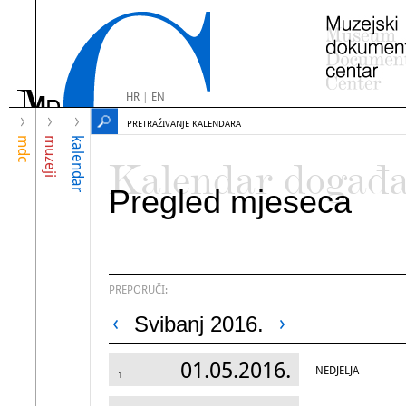
HR
|
EN
PRETRAŽIVANJE KALENDARA
mdc
muzeji
kalendar
Kalendar događ
Pregled mjeseca
PREPORUČI:
Svibanj 2016.
01.05.2016.
NEDJELJA
1