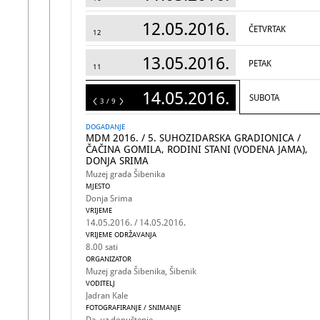
12.05.2016.
ČETVRTAK
12
13.05.2016.
PETAK
11
14.05.2016.
SUBOTA
9
3 / 9
DOGADANJE
MDM 2016. / 5. SUHOZIDARSKA GRADIONICA /
ČAČINA GOMILA, RODINI STANI (VODENA JAMA),
DONJA SRIMA
Muzej grada Šibenika
MJESTO
Donja Srima
VRIJEME
14.05.2016. / 14.05.2016.
VRIJEME ODRŽAVANJA
8.00 sati
ORGANIZATOR
Muzej grada Šibenika, Šibenik
VODITELJ
Jadran Kale
FOTOGRAFIRANJE / SNIMANJE