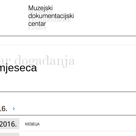
ar događanja
mjeseca
16.
2016.
NEDJELJA