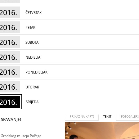
2016.
ČETVRTAK
2016.
PETAK
2016.
SUBOTA
2016.
NEDJELJA
2016.
PONEDJELJAK
2016.
UTORAK
2016.
SRIJEDA
PRIKAZ NA KARTI
TEKST
FOTOGALERI
 SPAVANJE!
ed Gradskog muzeja Požega