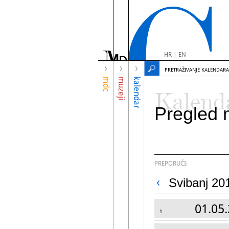
HR
|
EN
PRETRAŽIVANJE KALENDARA
mdc
muzeji
kalendar
Kalend
Pregled 
PREPORUČI:
Svibanj 20
01.05.
1