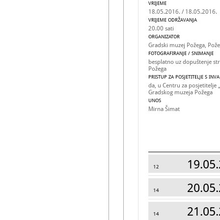
VRIJEME
18.05.2016. / 18.05.2016.
VRIJEME ODRŽAVANJA
20.00 sati
ORGANIZATOR
Gradski muzej Požega, Pož
FOTOGRAFIRANJE / SNIMANJE
besplatno uz dopuštenje st
Požega
PRISTUP ZA POSJETITELJE S INV
da, u Centru za posjetitelje
Gradskog muzeja Požega
UNOS
Mirna Šimat
19.05.
12
20.05.
14
21.05.
14