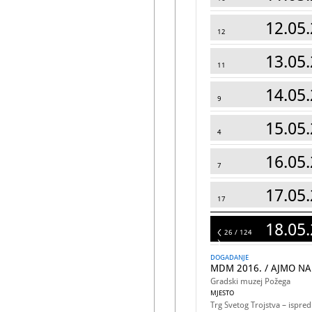
12.05.
12
13.05.
11
14.05.
9
15.05.
4
16.05.
7
17.05.
17
18.05.
124
26 / 124
DOGADANJE
MDM 2016. / AJMO NA
Gradski muzej Požega
MJESTO
Trg Svetog Trojstva – ispr