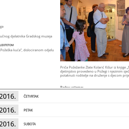
ega
ručnog djelatnika Gradskog muzeja
ALIDITETOM
 „Požeška kuća“, dislociranom odjelu
Priča Požežanke Zlate Kolarić Kišur iz knjige 
djetinjstvo provedeno u Požegi i njezinim sjeć
potaknuti roditelje na druženje s djecom prij
Radno vrijeme:
Međunarodni dan muzeja,
18. svibnja 2016.:
2016.
Europsku noć muzeja,
21. svibnja 2016.
: 10.
ČETVRTAK
2016.
PETAK
2016.
SUBOTA