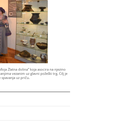
„Moja Zlatna dolina“ koja asocira na njezino
anjima vezanim uz glavni požeški trg. Cilj je
e spavanja uz priču.
11.00 – 21.00 sati
00 – 12. 00 sati