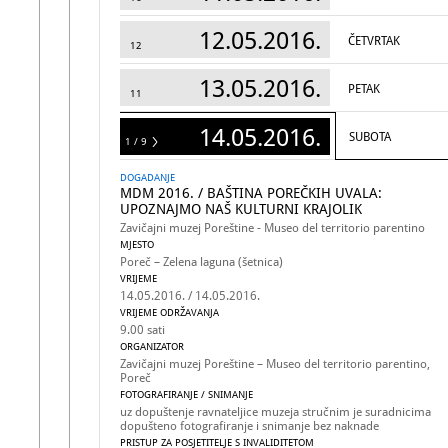
12.05.2016.
ČETVRTAK
12
13.05.2016.
PETAK
11
14.05.2016.
SUBOTA
1 / 9
9
DOGADANJE
MDM 2016. / BAŠTINA POREČKIH UVALA:
UPOZNAJMO NAŠ KULTURNI KRAJOLIK
Zavičajni muzej Poreštine - Museo del territorio parentino
MJESTO
Poreč – Zelena laguna (šetnica)
VRIJEME
14.05.2016. / 14.05.2016.
VRIJEME ODRŽAVANJA
9.00 sati
ORGANIZATOR
Zavičajni muzej Poreštine – Museo del territorio parentino,
Poreč
FOTOGRAFIRANJE / SNIMANJE
uz dopuštenje ravnateljice muzeja stručnim je suradnicima
dopušteno fotografiranje i snimanje bez naknade
PRISTUP ZA POSJETITELJE S INVALIDITETOM