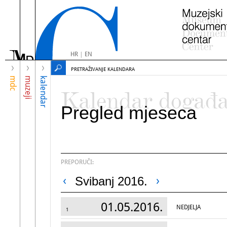
HR
|
EN
PRETRAŽIVANJE KALENDARA
mdc
muzeji
kalendar
Kalendar događ
Pregled mjeseca
PREPORUČI:
Svibanj 2016.
01.05.2016.
NEDJELJA
1